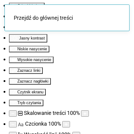
Odwróć kolory
Monochromatyczny
Przejdź do głównej treści
Ciemny kontrast
Jasny kontrast
Niskie nasycenie
Wysokie nasycenie
Zaznacz linki
Zaznacz nagłówki
Czytnik ekranu
Tryb czytania
Skalowanie treści
100
%
Czcionka
100
%
Aa