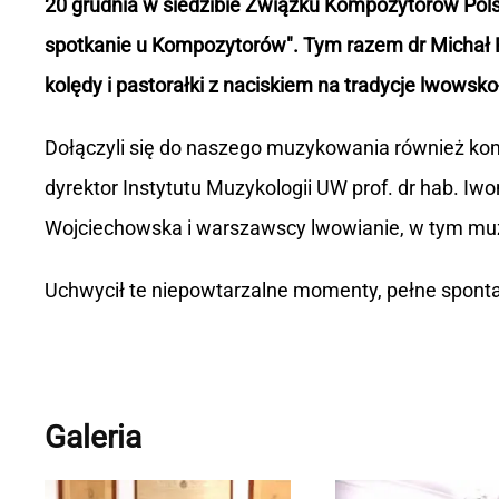
20 grudnia w siedzibie Związku Kompozytorów Pols
spotkanie u Kompozytorów". Tym razem dr Michał 
kolędy i pastorałki z naciskiem na tradycje lwowsko
Dołączyli się do naszego muzykowania również kompoz
dyrektor Instytutu Muzykologii UW prof. dr hab. Iw
Wojciechowska i warszawscy lwowianie, w tym muz
Uchwycił te niepowtarzalne momenty, pełne spontan
Galeria