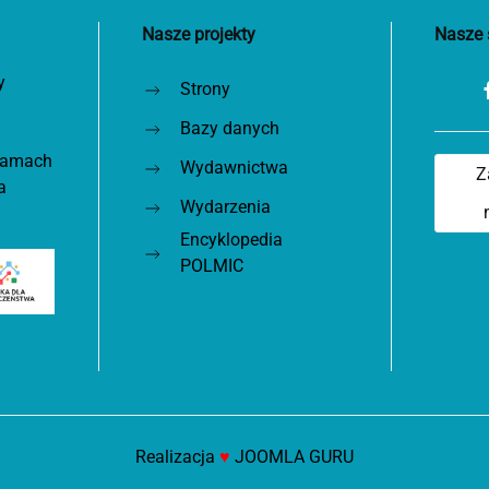
Nasze projekty
Nasze 
y
Strony
Bazy danych
 ramach
Wydawnictwa
Z
a
Wydarzenia
Encyklopedia
POLMIC
Realizacja
♥
JOOMLA GURU