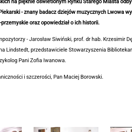
kich na pięknie oświetlonym Rynku Starego Miasta odbył
Piekarski - znany badacz dziejów muzycznych Lwowa wyk
-przemyskie oraz opowiedział o ich historii.
ytorzy - Jarosław Siwiński, prof. dr hab. Krzesimir Dębs
ona Lindstedt, przedstawiciele Stowarzyszenia Biblioteka
ykolog Pani Zofia Iwanowa.
iczności i szczerości, Pan Maciej Borowski.