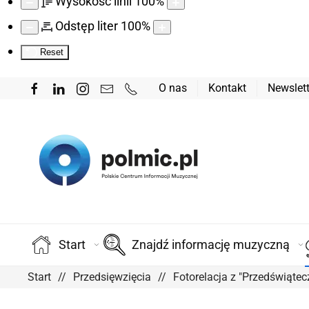
Wysokość linii
100
%
Odstęp liter
100
%
Reset
O nas
Kontakt
Newslett
Start
Znajdź informację muzyczną
Start
Przedsięwzięcia
Fotorelacja z "Przedświąt