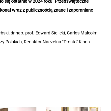
o się ostatnie w 2024 roku "Przedświąteczne
onał wraz z publicznością znane i zapomniane
ki, dr hab. prof. Edward Sielicki, Carlos Malcolm,
rzy Polskich, Redaktor Naczelna "Presto" Kinga