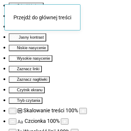
Odwróć kolory
Monochromatyczny
Przejdź do głównej treści
Ciemny kontrast
Jasny kontrast
Niskie nasycenie
Wysokie nasycenie
Zaznacz linki
Zaznacz nagłówki
Czytnik ekranu
Tryb czytania
Skalowanie treści
100
%
Czcionka
100
%
Aa